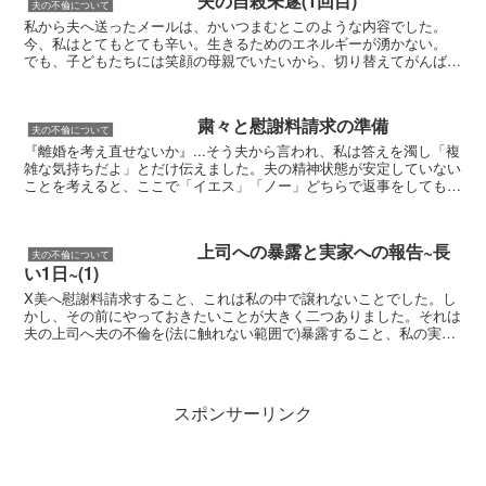
夫の自殺未遂(1回目)
夫の不倫について
私から夫へ送ったメールは、かいつまむとこのような内容でした。
今、私はとてもとても辛い。生きるためのエネルギーが湧かない。
でも、子どもたちには笑顔の母親でいたいから、切り替えてがんばっ
てるつもり(でも笑顔になれないときも最近増えてしまって...
粛々と慰謝料請求の準備
夫の不倫について
『離婚を考え直せないか』...そう夫から言われ、私は答えを濁し「複
雑な気持ちだよ」とだけ伝えました。夫の精神状態が安定していない
ことを考えると、ここで「イエス」「ノー」どちらで返事をしても夫
の心のメーターが振り切れてしまうのが怖かったのもあ...
上司への暴露と実家への報告~長
夫の不倫について
い1日~(1)
X美へ慰謝料請求すること、これは私の中で譲れないことでした。し
かし、その前にやっておきたいことが大きく二つありました。それは
夫の上司へ夫の不倫を(法に触れない範囲で)暴露すること、私の実家
へ夫の不倫と離婚を見据えている現状を知らせること、で...
スポンサーリンク