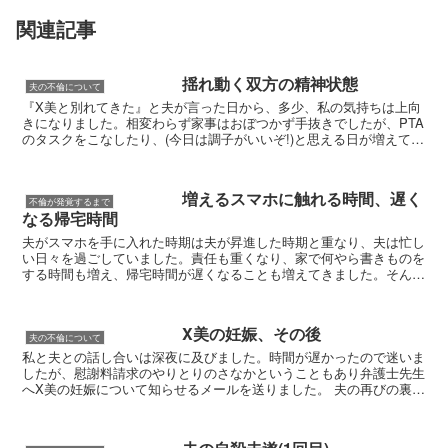
関連記事
揺れ動く双方の精神状態
夫の不倫について
『X美と別れてきた』と夫が言った日から、多少、私の気持ちは上向
きになりました。相変わらず家事はおぼつかず手抜きでしたが、PTA
のタスクをこなしたり、(今日は調子がいいぞ!)と思える日が増えてい
ました。不倫をした夫に見切りをつけたつもりでも、...
増えるスマホに触れる時間、遅く
不倫が発覚するまで
なる帰宅時間
夫がスマホを手に入れた時期は夫が昇進した時期と重なり、夫は忙し
い日々を過ごしていました。責任も重くなり、家で何やら書きものを
する時間も増え、帰宅時間が遅くなることも増えてきました。そんな
夫を支えようと私は家事を張り切り、家では気兼ねなく休...
X美の妊娠、その後
夫の不倫について
私と夫との話し合いは深夜に及びました。時間が遅かったので迷いま
したが、慰謝料請求のやりとりのさなかということもあり弁護士先生
へX美の妊娠について知らせるメールを送りました。 夫の再びの裏切
り、夫が完全にX美の味方についていること、X美の妊...