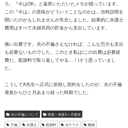
ろ、『今はOK』と返答いただいたメモが残っています。
この『今は』の意味がどういうことなのかは…当時説明を
聞いたのかもしれませんが失念しました。結果的に弁護士
費用はすべて夫婦共同の貯金から支出しています。
痛い出費です。夫の不倫さえなければ、こんな労力も支出
も必要ないものでした。このとき私は(この出費は必要経
費だ。慰謝料で取り返してやる…！)そう思っていまし
た。
こうしてA先生へ正式に依頼し契約をしたのが、夫の不倫
発覚からひと月あまり経った時期でした。
夫の不倫について
発覚～発覚3ヶ月後頃
不倫
弁護士
慰謝料
法テラス
離婚