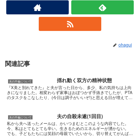
ohagui
関連記事
揺れ動く双方の精神状態
夫の不倫について
『X美と別れてきた』と夫が言った日から、多少、私の気持ちは上向
きになりました。相変わらず家事はおぼつかず手抜きでしたが、PTA
のタスクをこなしたり、(今日は調子がいいぞ!)と思える日が増えてい
ました。不倫をした夫に見切りをつけたつもりでも、...
夫の自殺未遂(1回目)
夫の不倫について
私から夫へ送ったメールは、かいつまむとこのような内容でした。
今、私はとてもとても辛い。生きるためのエネルギーが湧かない。
でも、子どもたちには笑顔の母親でいたいから、切り替えてがんばっ
てるつもり(でも笑顔になれないときも最近増えてしまって...