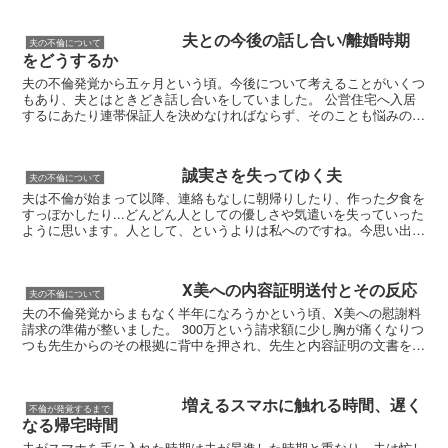
夫との今後の話し合い/離婚時期
夫の不倫について
をどうするか
夫の不倫発覚から五ヶ月という頃。今後について考えることがいくつ
もあり、夫とはときどき話し合いをしていました。 公営住宅へ入居
するにあたり連帯保証人を決めなければならず、そのことも悩みの種
でした。夫の不倫がなければ夫の親族にお願いしていたか...
誠実さを失ってゆく夫
夫の不倫について
夫は不倫が始まって以降、連絡もなしに朝帰りしたり、作った夕食を
すっぽかしたり...どんどん人としての優しさや気遣いを失っていった
ように思います。人として、というよりは私へのですね。今思い出し
ても辛いです。 こんなことがありました。 不倫...
X美への内容証明送付とその反応
夫の不倫について
夫の不倫発覚からまもなく半年になろうかという頃、X美への慰謝料
請求の準備が整いました。 300万という請求額に少し胸が痛くなりつ
つも先生からのその根拠に背中を押され、先生と内容証明の文書を固
めたのち発送の段となりました。 まずは内容証明を...
増えるスマホに触れる時間、遅く
不倫が発覚するまで
なる帰宅時間
夫がスマホを手に入れた時期は夫が昇進した時期と重なり、夫は忙し