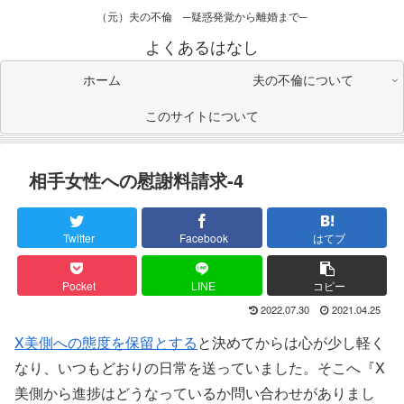
（元）夫の不倫 ─疑惑発覚から離婚まで─
よくあるはなし
ホーム
夫の不倫について
このサイトについて
相手女性への慰謝料請求-4
Twitter
Facebook
はてブ
Pocket
LINE
コピー
2022.07.30
2021.04.25
X美側への態度を保留とする
と決めてからは心が少し軽く
なり、いつもどおりの日常を送っていました。そこへ『X
美側から進捗はどうなっているか問い合わせがありまし