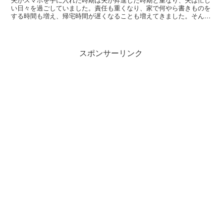
い日々を過ごしていました。責任も重くなり、家で何やら書きものを
する時間も増え、帰宅時間が遅くなることも増えてきました。そんな
夫を支えようと私は家事を張り切り、家では気兼ねなく休...
スポンサーリンク