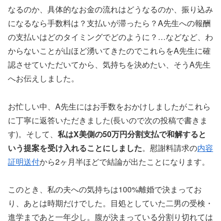
なるのか、具体的なお金の流れはどうなるのか、振り込み
になるなら手数料は？支払いが滞ったら？A先生への報酬
の支払いはどのタイミングでどのように？…などなど、わ
からないことが山ほど湧いてきたのでこれらをA先生に確
認させていただいてから、気持ちを決めたい、そうA先生
へお伝えしました。
お忙しい中、A先生にはお手数をおかけしましたがこれら
に丁寧に返答いただきました(長いので次の投稿で書きま
す)。そして、
私はX美側の50万円分割支払で和解すると
いう提案を受け入れることにしました
。慰謝料請求の
内容
証明送付
から2ヶ月半ほどで結論が出たことになります。
このとき、私の夫への気持ちは100%離婚で決まってお
り、あとは時期だけでした。目処としていた二男の受検・
進学まであと一年少し。腹が決まっている分割り切れては